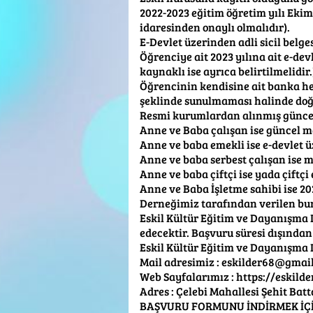
2022-2023 eğitim öğretim yılı Ekim
idaresinden onaylı olmalıdır).
E-Devlet üzerinden adli sicil belges
Öğrenciye ait 2023 yılına ait e-de
kaynaklı ise ayrıca belirtilmelidir.
Öğrencinin kendisine ait banka hesa
şeklinde sunulmaması halinde doğ
Resmi kurumlardan alınmış güncel
Anne ve Baba çalışan ise güncel m
Anne ve baba emekli ise e-devlet
Anne ve baba serbest çalışan ise 
Anne ve baba çiftçi ise yada çiftç
Anne ve Baba İşletme sahibi ise 20
Derneğimiz tarafından verilen burs
Eskil Kültür Eğitim ve Dayanışma 
edecektir. Başvuru süresi dışından
Eskil Kültür Eğitim ve Dayanışma
Mail adresimiz : eskilder68@gmai
Web Sayfalarımız : https://eskilde
Adres : Çelebi Mahallesi Şehit Bat
BAŞVURU FORMUNU İNDİRMEK İÇ