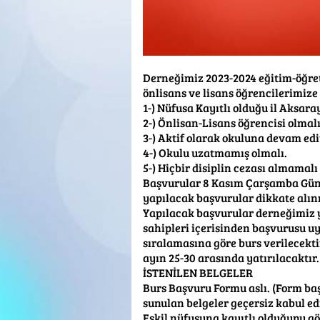
Derneğimiz 2023-2024 eğitim-öğreti
önlisans ve lisans öğrencilerimiz
1-) Nüfusa Kayıtlı olduğu il Aksaray,
2-) Önlisan-Lisans öğrencisi olmal
3-) Aktif olarak okuluna devam edi
4-) Okulu uzatmamış olmalı.
5-) Hiçbir disiplin cezası almama
Başvurular 8 Kasım Çarşamba Günü 
yapılacak başvurular dikkate alı
Yapılacak başvurular derneğimiz 
sahipleri içerisinden başvurusu u
sıralamasına göre burs verilecekti
ayın 25-30 arasında yatırılacaktır.
İSTENİLEN BELGELER
Burs Başvuru Formu aslı. (Form baş
sunulan belgeler geçersiz kabul ed
Eskil nüfusuna kayıtlı olduğunu gö