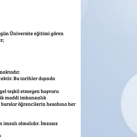
rgün Üniversite eğitimi gören
z;
nmaktadır.
ktir. Bu tarihler dışında
gel teşkil etmeyen başvuru
lik maddi imkansızlık
, burslar öğrencilerin hesabına her
n imzalı olmalıdır. İmzasız
)