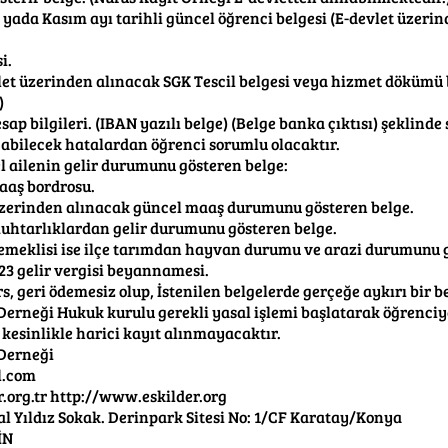
 yada Kasım ayı tarihli güncel öğrenci belgesi (E-devlet üzerin
i.
vlet üzerinden alınacak SGK Tescil belgesi veya hizmet dökümü 
)
p bilgileri. (IBAN yazılı belge) (Belge banka çıktısı) şeklinde
abilecek hatalardan öğrenci sorumlu olacaktır.
 ailenin gelir durumunu gösteren belge:
aaş bordrosu.
 üzerinden alınacak güncel maaş durumunu gösteren belge.
muhtarlıklardan gelir durumunu gösteren belge.
i emeklisi ise ilçe tarımdan hayvan durumu ve arazi durumunu 
23 gelir vergisi beyannamesi.
, geri ödemesiz olup, İstenilen belgelerde gerçeğe aykırı bir
Derneği Hukuk kurulu gerekli yasal işlemi başlatarak öğrenciye
 kesinlikle harici kayıt alınmayacaktır.
 Derneği
l.com
r.org.tr http://www.eskilder.org
tal Yıldız Sokak. Derinpark Sitesi No: 1/CF Karatay/Konya
İN