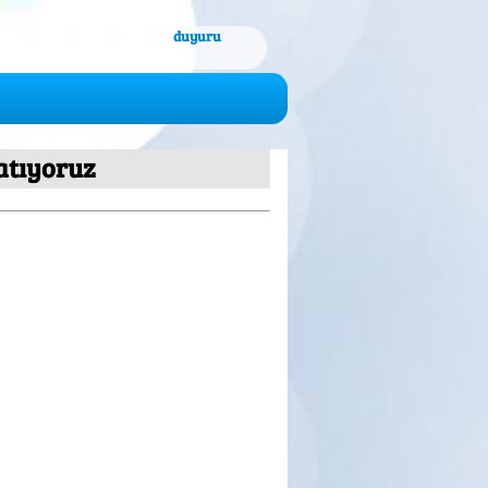
duyuru
latıyoruz