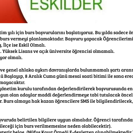
m yılı için burs başvurularını başlatıyoruz. Bu yılda sadece ö
e burs vermeyi planlamaktadır. Başvuru yapacak Öğrencilerimi
 İlçe ise Eskil Olmalı.
ı. Yüksek Lisans ve açık üniversite öğrencisi olmamalı.
yor olmalı.
lı ve genel ahlaka aykırı davranışlarda bulunmamalı şartı ara
Başlayıp, 8 Aralık Cuma günü mesai saati bitimi ile sona erece
nmayacaktır.
yönetim kurulu tarafından değerlendirilerek başvurusunda en
ygun olan adaylar maddi değerlendirmeye tabi tutulacak önce
r. Burs almaya hak kazan öğrencilere SMS ile bilgilendirilecek
vuruda belirtilen bilgilere uygun olmalıdır. Öğrenci tarafında
ileceği için burs verilmemesine neden olabilecektir).
sterir belge. (Nüfus Kayıt Örneği E-devletten alınabilmektedir.