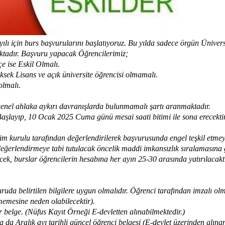
ı için burs başvurularını başlatıyoruz. Bu yılda sadece örgün Üniversi
ktadır. Başvuru yapacak Öğrencilerimiz;
çe ise Eskil Olmalı.
ksek Lisans ve açık üniversite öğrencisi olmamalı.
olmalı.
 genel ahlaka aykırı davranışlarda bulunmamalı şartı aranmaktadır.
şlayıp, 10 Ocak 2025 Cuma günü mesai saati bitimi ile sona erecektir.
m kurulu tarafından değerlendirilerek başvurusunda engel teşkil etmey
ğerlendirmeye tabi tutulacak öncelik maddi imkansızlık sıralamasına g
ecek, burslar öğrencilerin hesabına her ayın 25-30 arasında yatırılacaktı
da belirtilen bilgilere uygun olmalıdır. Öğrenci tarafından imzalı olm
lmemesine neden olabilecektir).
r belge. (Nüfus Kayıt Örneği E-devletten alınabilmektedir.)
 da Aralık ayı tarihli güncel öğrenci belgesi (E-devlet üzerinden alına