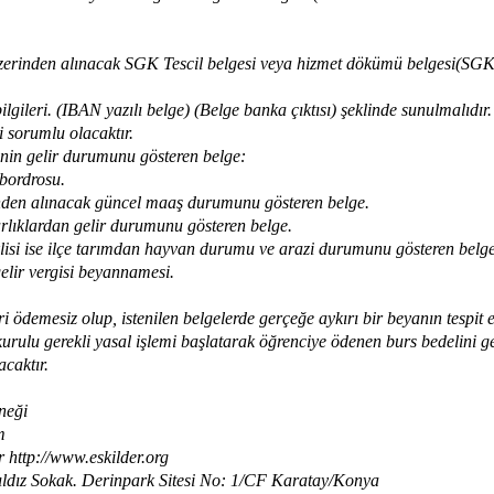
 üzerinden alınacak SGK Tescil belgesi veya hizmet dökümü belgesi(SGK g
lgileri. (IBAN yazılı belge) (Belge banka çıktısı) şeklinde sunulmalıdı
 sorumlu olacaktır.
nin gelir durumunu gösteren belge:
bordrosu.
inden alınacak güncel maaş durumunu gösteren belge.
rlıklardan gelir durumunu gösteren belge.
eklisi ise ilçe tarımdan hayvan durumu ve arazi durumunu gösteren belge
elir vergisi beyannamesi.
i ödemesiz olup, istenilen belgelerde gerçeğe aykırı bir beyanın tespi
lu gerekli yasal işlemi başlatarak öğrenciye ödenen burs bedelini ger
acaktır.
neği
m
tr http://www.eskilder.org
Yıldız Sokak. Derinpark Sitesi No: 1/CF Karatay/Konya