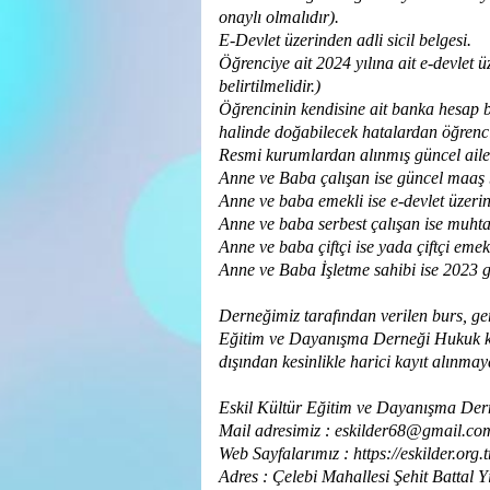
onaylı olmalıdır).
E-Devlet üzerinden adli sicil belgesi.
Öğrenciye ait 2024 yılına ait e-devlet
belirtilmelidir.)
Öğrencinin kendisine ait banka hesap bi
halinde doğabilecek hatalardan öğrenci
Resmi kurumlardan alınmış güncel aile
Anne ve Baba çalışan ise güncel maaş 
Anne ve baba emekli ise e-devlet üzer
Anne ve baba serbest çalışan ise muhta
Anne ve baba çiftçi ise yada çiftçi em
Anne ve Baba İşletme sahibi ise 2023 g
Derneğimiz tarafından verilen burs, ger
Eğitim ve Dayanışma Derneği Hukuk kuru
dışından kesinlikle harici kayıt alınmay
Eskil Kültür Eğitim ve Dayanışma Der
Mail adresimiz : eskilder68@gmail.co
Web Sayfalarımız : https://eskilder.org.
Adres : Çelebi Mahallesi Şehit Battal 