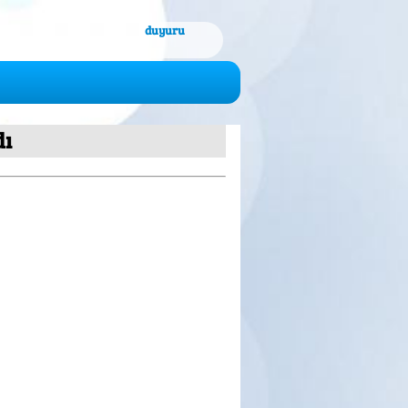
duyuru
dı