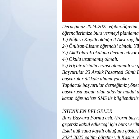
Derneğimiz 2024-2025 eğitim-öğretim yıl
öğrencilerimize burs vermeyi planlama
1-) Nüfusa Kayıtlı olduğu il Aksaray, İl
2-) Önlisan-Lisans öğrencisi olmalı. Yü
3-) Aktif olarak okuluna devam ediyor 
4-) Okulu uzatmamış olmalı.
5-) Hiçbir disiplin cezası almamalı ve
Başvurular 23 Aralık Pazartesi Günü Ba
başvurular dikkate alınmayacaktır.
Yapılacak başvurular derneğimiz yöneti
başvurusu uygun olan adaylar maddi de
kazan öğrencilere SMS ile bilgilendiril
İSTENİLEN BELGELER
Burs Başvuru Formu aslı. (Form başvuru
geçersiz kabul edileceği için burs veri
Eskil nüfusuna kayıtlı olduğunu gösteri
2024-2025
eğitim öğretim yılı Kasım ya