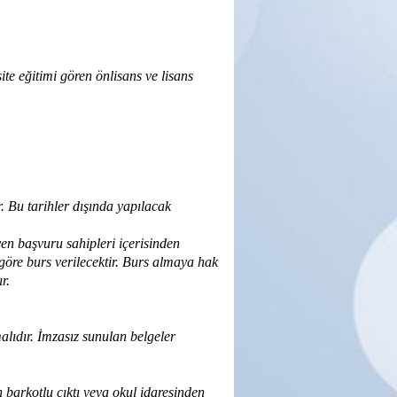
te eğitimi gören önlisans ve lisans
 Bu tarihler dışında yapılacak
en başvuru sahipleri içerisinden
öre burs verilecektir. Burs almaya hak
r.
alıdır. İmzasız sunulan belgeler
n barkotlu çıktı veya okul idaresinden